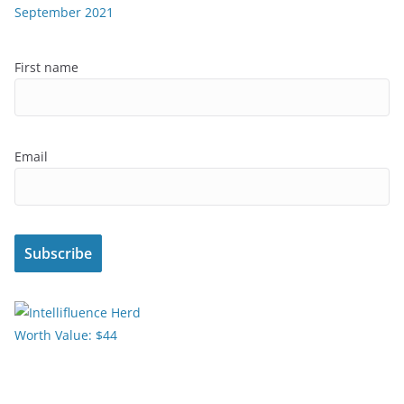
September 2021
First name
Email