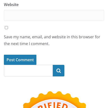
Website
Save my name, email, and website in this browser for
the next time I comment.
Search