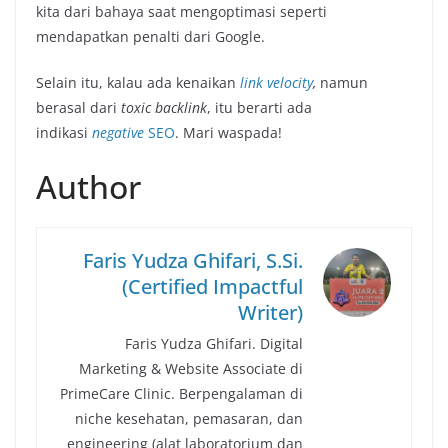
kita dari bahaya saat mengoptimasi seperti
mendapatkan penalti dari Google.
Selain itu, kalau ada kenaikan
link velocity
,
namun
berasal dari
toxic backlink
, itu berarti ada
indikasi
negative
SEO
. Mari waspada!
Author
Faris Yudza Ghifari, S.Si.
(Certified Impactful
Writer)
Faris Yudza Ghifari. Digital
Marketing & Website Associate di
PrimeCare Clinic. Berpengalaman di
niche kesehatan, pemasaran, dan
engineering (alat laboratorium dan