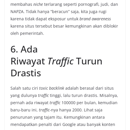
membahas
niche
terlarang seperti pornografi, judi, dan
NAPZA. Tidak hanya “beracun” saja, kita juga rugi
karena tidak dapat eksposur untuk
brand awareness
karena situs tersebut besar kemungkinan akan diblokir
oleh pemerintah.
6. Ada
Riwayat
Traffic
Turun
Drastis
Salah satu ciri
toxic backlink
adalah berasal dari situs
yang dulunya
traffic
tinggi, lalu turun drastis. Misalnya,
pernah ada riwayat
traffic
100000 per bulan, kemudian
baru-baru ini,
traffic
-nya hanya 2000. Lihat saja
penurunan yang tajam itu. Kemungkinan antara
mendapatkan penalti dari Google atau banyak konten