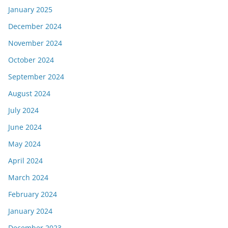
January 2025
December 2024
November 2024
October 2024
September 2024
August 2024
July 2024
June 2024
May 2024
April 2024
March 2024
February 2024
January 2024
December 2023