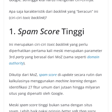
Apa saja karakteristik dari
backlink
yang “beracun” ini
(ciri-ciri
toxic backlink
)?
1.
Spam Score
Tinggi
Ini merupakan ciri-ciri
toxic backlink
yang perlu
diperhatikan pertama kali meski merupakan parameter
3rd
party
yang berasal dari MoZ (sama seperti
domain
authority
).
Dikutip dari MoZ,
spam score
di-
update
secara rutin dan
kalkulasinya menggunakan
machine learning
dengan
identifikasi 27 fitur umum dari jutaan hingga milyaran
situs yang dipenalti oleh Google.
Meski
spam score
tinggi bukan sama dengan situs
spam. Lebih baik pakai prinsip
better safe than sorry
.