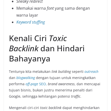
Sneaky redirect
Memakai warna
font
yang sama dengan
warna layar
Keyword stuffing
Kenali Ciri
Toxic
Backlink
dan Hindari
Bahayanya
Tentunya kita melakukan
link building
seperti
outreach
dan
blogwalking
dengan tujuan untuk meningkatkan
performa
off-page
SEO,
brand awareness
, dan mencapai
tujuan bisnis, bukan justru menerima penalti dari
Google, sehingga kehilangan potensi
traffic
.
Mengenali ciri-ciri
toxic backlink
dapat menghindarkan