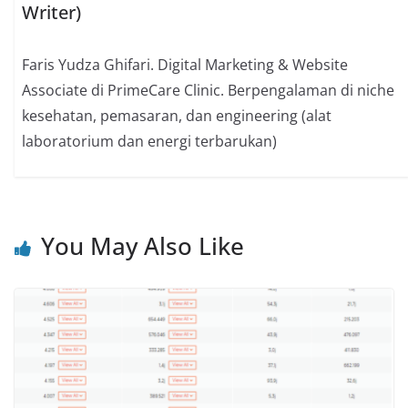
Writer)
Faris Yudza Ghifari. Digital Marketing & Website
Associate di PrimeCare Clinic. Berpengalaman di niche
kesehatan, pemasaran, dan engineering (alat
laboratorium dan energi terbarukan)
You May Also Like