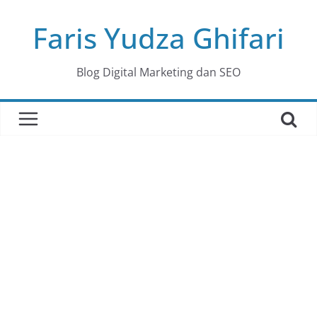
Skip
Faris Yudza Ghifari
to
content
Blog Digital Marketing dan SEO