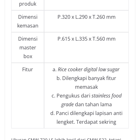
produk
Dimensi
P.320 x L.290 x T.260 mm
kemasan
Dimensi
P.615 x L.335 x T.560 mm
master
box
Fitur
a.
Rice cooker digital low sugar
b. Dilengkapi banyak fitur
memasak
c. Pengukus dari
stainless food
grade
dan tahan lama
d. Panci dilengkapi lapisan anti
lengket. Terdapat sekring
Ukuran CMW 720 LS lebih kecil dari CMW 522, tetapi