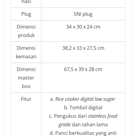
nasi
Plug
SNI plug
Dimensi
34 x 30 x 24 cm
produk
Dimensi
38,2 x 33 x 27,5 cm
kemasan
Dimensi
67,5 x 39 x 28 cm
master
box
Fitur
a.
Rice cooker digital low sugar
b. Tombol digital
c. Pengukus dari
stainless food
grade
dan tahan lama
d. Panci berkualitas yang anti