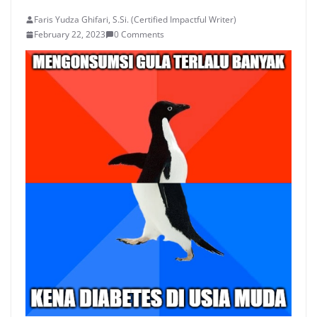
Faris Yudza Ghifari, S.Si. (Certified Impactful Writer)
February 22, 2023
0 Comments