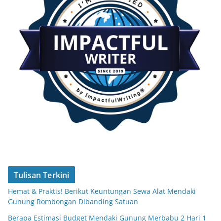
Tulisan Terkini
Hemat & Praktis! Berikut Keuntungan Sewa Alat Mendaki
Gunung Rombongan Dibanding Satuan
Berapa Estimasi Budget Mendaki Gunung Merbabu 2 Hari 1