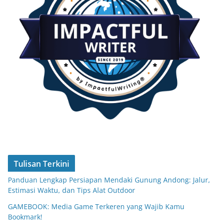
Tulisan Terkini
Panduan Lengkap Persiapan Mendaki Gunung Andong: Jalur,
Estimasi Waktu, dan Tips Alat Outdoor
GAMEBOOK: Media Game Terkeren yang Wajib Kamu
Bookmark!