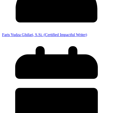
Faris Yudza Ghifari, S.Si. (Certified Impactful Writer)