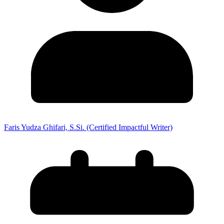
Faris Yudza Ghifari, S.Si. (Certified Impactful Writer)