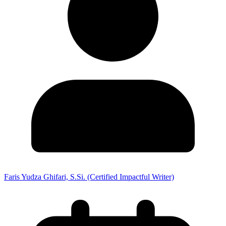
Faris Yudza Ghifari, S.Si. (Certified Impactful Writer)