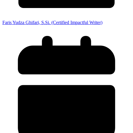
Faris Yudza Ghifari, S.Si. (Certified Impactful Writer)