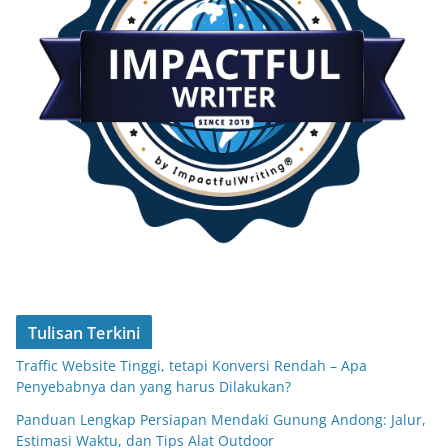
Tulisan Terkini
Traffic Website Tinggi, tetapi Konversi Rendah – Apa
Penyebabnya dan yang harus Dilakukan?
Panduan Lengkap Persiapan Mendaki Gunung Andong: Jalur,
Estimasi Waktu, dan Tips Alat Outdoor