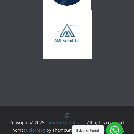
Copyright © 2026
Faris Yudza Ghifari
. All rights reserved.
Theme:
ColorMag
by ThemeGrill. Powered by
WordPress
.
Hubungi Faris!