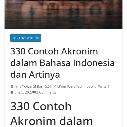
CONTENT WRITING
330 Contoh Akronim
dalam Bahasa Indonesia
dan Artinya
Faris Yudza Ghifari, S.Si., M.I.Kom (Certified Impactful Writer)
June 5, 2023
2 Comments
330 Contoh
Akronim dalam