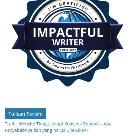
Tulisan Terkini
Traffic Website Tinggi, tetapi Konversi Rendah – Apa
Penyebabnya dan yang harus Dilakukan?