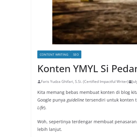
CONTENT WRITING
SEO
Konten YMYL Si Peda
Faris Yudza Ghifari, S.Si. (Certified Impactful Writer)
Ju
Kita memang bebas membuat konten di blog ki
Google punya
guideline
tersendiri untuk konten 
Life
).
Woh, sepertinya terdengar membuat penasaran,
lebih lanjut.