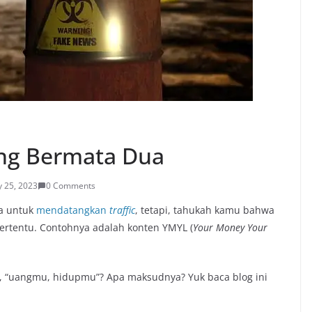
ng Bermata Dua
ly 25, 2023
0 Comments
ta untuk
mendatangkan
traffic
, tetapi, tahukah kamu bahwa
tertentu. Contohnya adalah konten YMYL (
Your Money Your
 “uangmu, hidupmu”? Apa maksudnya? Yuk baca blog ini