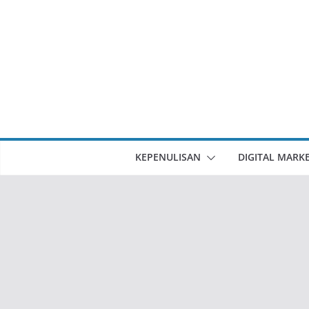
Skip
to
content
KEPENULISAN
DIGITAL MARK