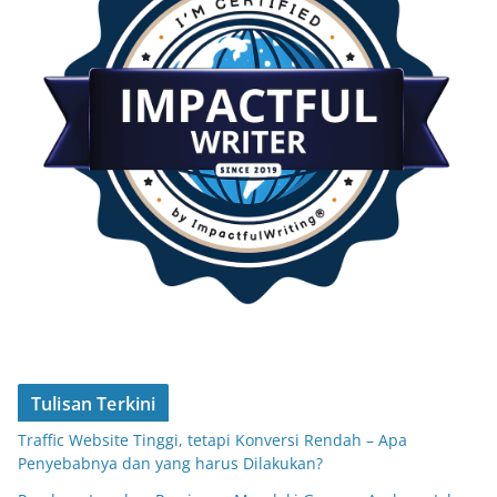
Tulisan Terkini
Traffic Website Tinggi, tetapi Konversi Rendah – Apa
Penyebabnya dan yang harus Dilakukan?